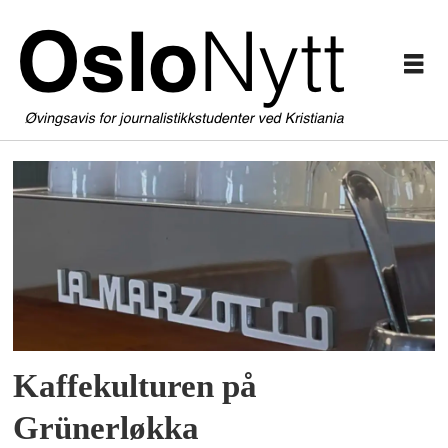
Tag:
johansson
Kaffekulturen på
Grünerløkka