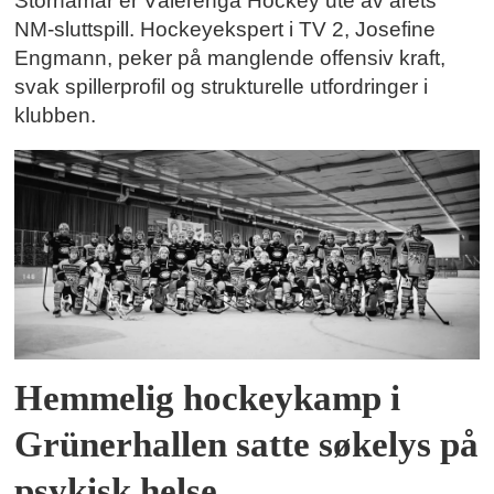
Storhamar er Vålerenga Hockey ute av årets
NM-sluttspill. Hockeyekspert i TV 2, Josefine
Engmann, peker på manglende offensiv kraft,
svak spillerprofil og strukturelle utfordringer i
klubben.
Hemmelig hockeykamp i
Grünerhallen satte søkelys på
psykisk helse