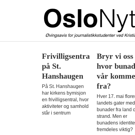
St.
Frivilligsentralen
Bryr vi oss
på St.
hvor buna
Hanshaugen
Hanshaugen
vår komme
fra?
På St. Hanshaugen
har kirkens bymisjon
Hver 17. mai flore
en frivilligsentral, hvor
landets gater med
aktiviteter og samhold
bunader fra land 
står i sentrum
strand. Men er
bunadens identite
fremdeles viktig?