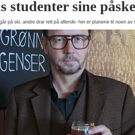
 studenter sine påsk
n går på ski, andre drar rett på afterski- her er planene til noe