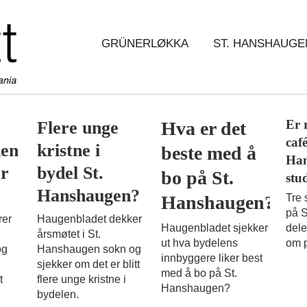
GRÜNERLØKKA
ST. HANSHAUGE
Er 
Flere unge
Hva er det
café
den
kristne i
beste med å
Han
r
bydel St.
bo på St.
stu
Hanshaugen?
Tre 
Hanshaugen?
på 
rer
Haugenbladet dekker
dele
Haugenbladet sjekker
årsmøtet i St.
om p
ut hva bydelens
og
Hanshaugen sokn og
innbyggere liker best
sjekker om det er blitt
med å bo på St.
t
flere unge kristne i
Hanshaugen?
bydelen.