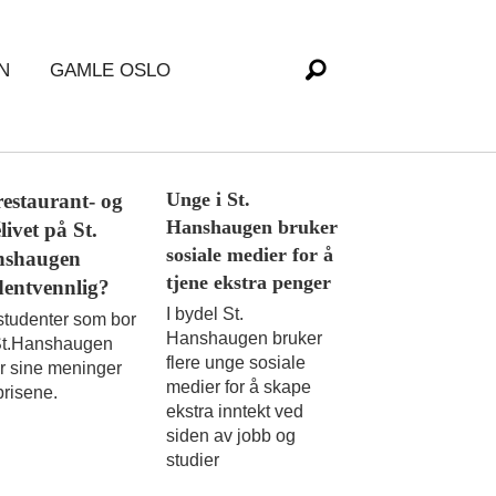
N
GAMLE OSLO
Unge i St.
restaurant- og
Hanshaugen bruker
livet på St.
sosiale medier for å
shaugen
tjene ekstra penger
dentvennlig?
I bydel St.
studenter som bor
Hanshaugen bruker
St.Hanshaugen
flere unge sosiale
r sine meninger
medier for å skape
risene.
ekstra inntekt ved
siden av jobb og
studier