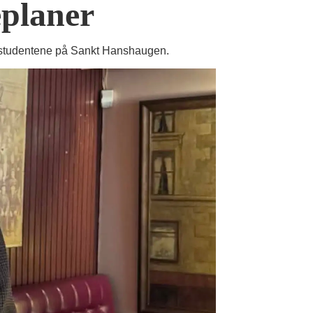
eplaner
n av studentene på Sankt Hanshaugen.