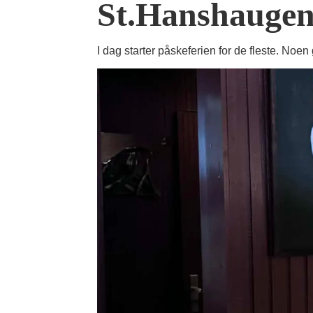
St.Hanshaugens
I dag starter påskeferien for de fleste. Noe