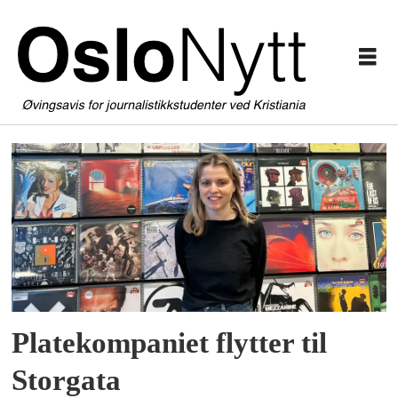
Tag:
vinyl
Platekompaniet flytter til
Storgata