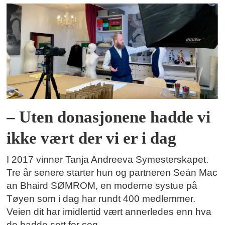
– Uten donasjonene hadde vi
ikke vært der vi er i dag
I 2017 vinner Tanja Andreeva Symesterskapet.
Tre år senere starter hun og partneren Seán Mac
an Bhaird SØMROM, en moderne systue på
Tøyen som i dag har rundt 400 medlemmer.
Veien dit har imidlertid vært annerledes enn hva
de hadde sett for seg.