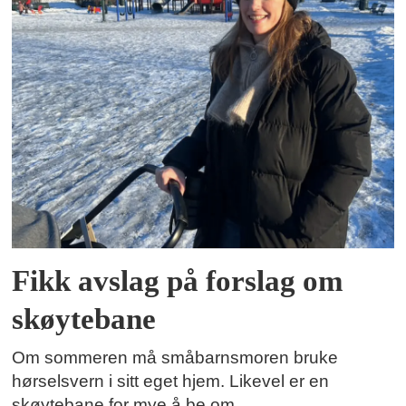
Fikk avslag på forslag om
skøytebane
Om sommeren må småbarnsmoren bruke
hørselsvern i sitt eget hjem. Likevel er en
skøytebane for mye å be om.