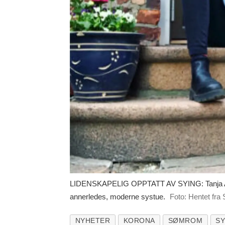
LIDENSKAPELIG OPPTATT AV SYING: Tanja And
annerledes, moderne systue.
Foto: Hentet f
NYHETER
KORONA
SØMROM
S