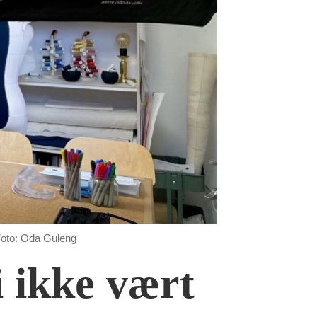
oto: Oda Guleng
 ikke vært