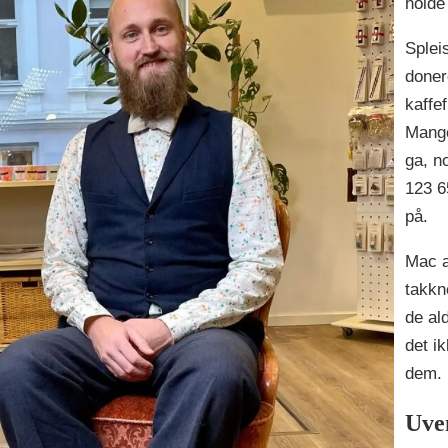
holde
Splei
doner
kaffef
Mange
ga, no
123 6
på.
Mac a
takkne
de al
det i
dem.
Uven