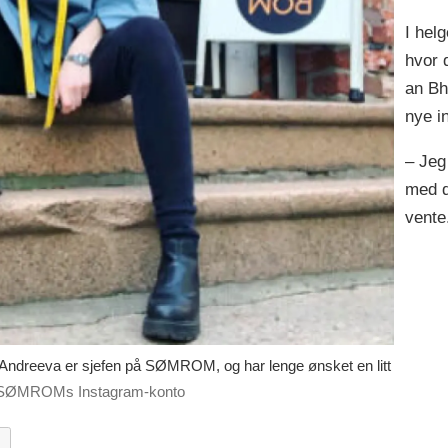
I hel
hvor 
an Bh
nye i
– Jeg 
med d
vente
reeva er sjefen på SØMROM, og har lenge ønsket en litt
ra SØMROMs Instagram-konto
Y