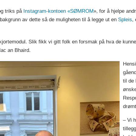
og triks på
Instagram-kontoen «SØMROM
», for å hjelpe and
akgrunn av dette så de muligheten til å legge ut en
Spleis
,
skjortemodul. Slik fikk vi gitt folk en forsmak på hva de kun
Mac an Bhaird.
Hensi
gåend
til d
ønske
Respo
drøm
– Vi h
tilleg