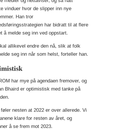
le medier og nettaviser, og så hatt
te vinduer hvor de slipper inn nye
mmer. Han tror
sføringsstrategien har bidratt til at flere
t å melde seg inn ved oppstart.
kal allikevel endre den nå, slik at folk
elde seg inn når som helst, forteller han.
imistisk
OM har mye på agendaen fremover, og
n Bhaird er optimistisk med tanke på
iden.
 føler nesten at 2022 er over allerede. Vi
lanene klare for resten av året, og
ner å se frem mot 2023.