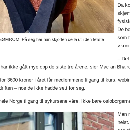
Da ko
skjøn
fysisk
De be
som h
SØMROM. På seg har han skjorten de la ut i den første
økono
– Det
 ikke gått mye opp de siste tre årene, sier Mac an Bhair
r 3600 kroner i året får medlemmene tilgang til kurs, webinar
riften – noe de ikke hadde sett for seg.
ele Norge tilgang til sykursene våre. Ikke bare osloborgerne
Men m
helst