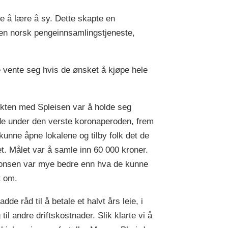
re å lære å sy. Dette skapte en
 en norsk pengeinnsamlingstjeneste,
ne vente seg hvis de ønsket å kjøpe hele
kten med Spleisen var å holde seg
e under den verste koronaperoden, frem
e kunne åpne lokalene og tilby folk det de
t. Målet var å samle inn 60 000 kroner.
nsen var mye bedre enn hva de kunne
t om.
adde råd til å betale et halvt års leie, i
g til andre driftskostnader. Slik klarte vi å