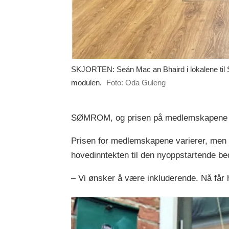
SKJORTEN: Seán Mac an Bhaird i lokalene til 
modulen.
Foto: Oda Guleng
SØMROM, og prisen på medlemskapene har
Prisen for medlemskapene varierer, men fo
hovedinntekten til den nyoppstartende bed
– Vi ønsker å være inkluderende. Nå får h