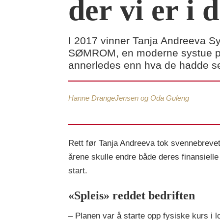
der vi er i 
I 2017 vinner Tanja Andreeva S
SØMROM, en moderne systue på T
annerledes enn hva de hadde set
Hanne Drange
Jensen og Oda Guleng
Rett før Tanja Andreeva tok svennebrevet s
årene skulle endre både deres finansielle 
start.
«Spleis» reddet bedriften
– Planen var å starte opp fysiske kurs i 