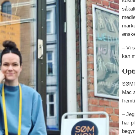
sosia
såkal
medle
marked
ønske
– Vi s
kan m
Opt
SØMR
Mac a
fremt
– Jeg
har p
begyn