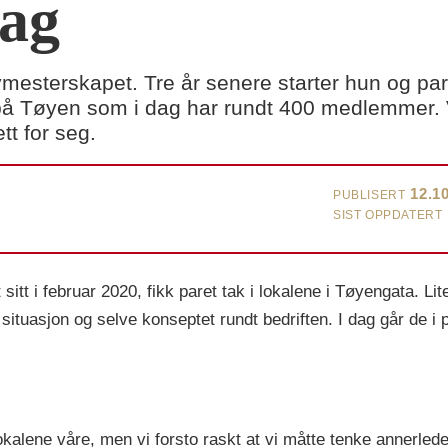
dag
ymesterskapet. Tre år senere starter hun og p
øyen som i dag har rundt 400 medlemmer. Vei
t for seg.
12.1
PUBLISERT
SIST OPPDATERT
itt i februar 2020, fikk paret tak i lokalene i Tøyengata. Li
situasjon og selve konseptet rundt bedriften. I dag går de i p
lokalene våre, men vi forsto raskt at vi måtte tenke annerled