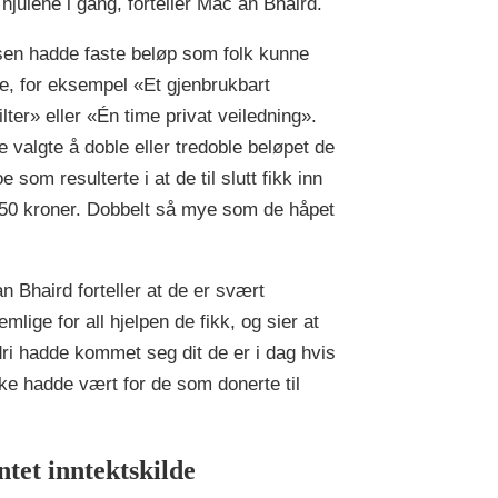
 hjulene i gang, forteller Mac an Bhaird.
sen hadde faste beløp som folk kunne
e, for eksempel «Et gjenbrukbart
ilter» eller «Én time privat veiledning».
 valgte å doble eller tredoble beløpet de
e som resulterte i at de til slutt fikk inn
50 kroner. Dobbelt så mye som de håpet
n Bhaird forteller at de er svært
mlige for all hjelpen de fikk, og sier at
dri hadde kommet seg dit de er i dag hvis
kke hadde vært for de som donerte til
tet inntektskilde