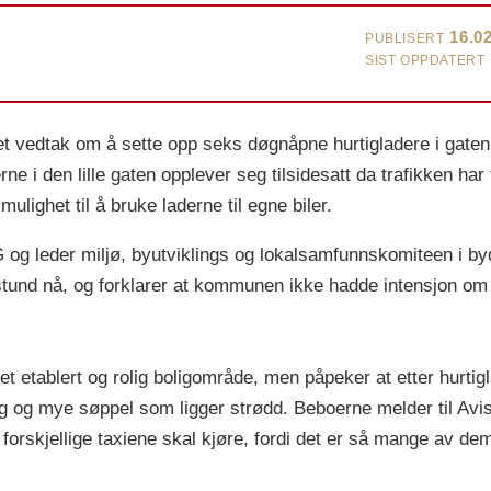
16.0
PUBLISERT
SIST OPPDATERT
tet vedtak om å sette opp seks døgnåpne hurtigladere i gaten.
 i den lille gaten opplever seg tilsidesatt da trafikken har 
mulighet til å bruke laderne til egne biler.
DG og leder miljø, byutviklings og lokalsamfunnskomiteen i b
tund nå, og forklarer at kommunen ikke hadde intensjon om 
 etablert og rolig boligområde, men påpeker at etter hurtigla
ng og mye søppel som ligger strødd. Beboerne melder til Avis
e forskjellige taxiene skal kjøre, fordi det er så mange av 