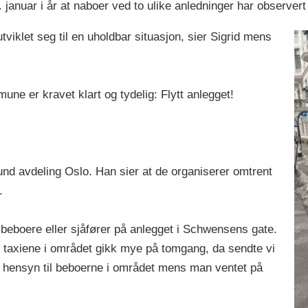
. januar i år at naboer ved to ulike anledninger har observert 
tviklet seg til en uholdbar situasjon, sier Sigrid mens
une er kravet klart og tydelig: Flytt anlegget!
und avdeling Oslo. Han sier at de organiserer omtrent
n.
n beboere eller sjåfører på anlegget i Schwensens gate.
at taxiene i området gikk mye på tomgang, da sendte vi
 hensyn til beboerne i området mens man ventet på