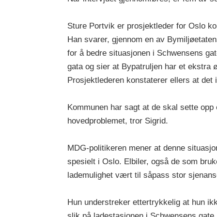
Sture Portvik er prosjektleder for Oslo 
Han svarer, gjennom en av Bymiljøetatens
for å bedre situasjonen i Schwensens gate
gata og sier at Bypatruljen har et ekstra
Prosjektlederen konstaterer ellers at det 
Kommunen har sagt at de skal sette opp e
hovedproblemet, tror Sigrid.
MDG-politikeren mener at denne situasjon
spesielt i Oslo. Elbiler, også de som bru
lademulighet vært til såpass stor sjenans
Hun understreker ettertrykkelig at hun ikk
slik på ladestasjonen i Schwensens gate