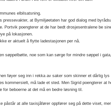
kommunes elbilsatsning.
 pressevakter, at Bymiljøetaten har god dialog med byrådsav
. Portvik poengterer at de har bedt drosjesentralene be sine
 øye på lokasjonen.
ikke er aktuelt å flytte ladestasjonen per nå.
n søppelbøtte, noe som kan sørge for mindre søppel i gata,
en føyer seg inn i rekka av saker som skinner et dårlig lys 
kes kommersielt, må lade et sted. Men Sigrid poengterer at h
e for beboerne at det må en bedre løsning til.
e påstår at alle taxisjåfører oppfører seg på dette viset, me
.