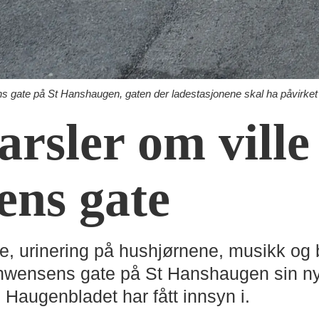
 gate på St Hanshaugen, gaten der ladestasjonene skal ha påvirket b
rsler om ville 
ens gate
e, urinering på hushjørnene, musikk og 
chwensens gate på St Hanshaugen sin nye
 Haugenbladet har fått innsyn i.