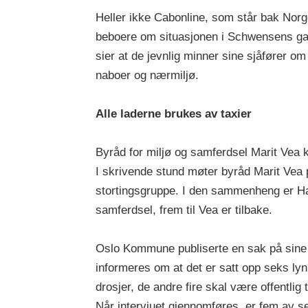
Heller ikke Cabonline, som står bak Norges
beboere om situasjonen i Schwensens ga
sier at de jevnlig minner sine sjåfører om
naboer og nærmiljø.
Alle laderne brukes av taxier
Byråd for miljø og samferdsel Marit Vea 
I skrivende stund møter byråd Marit Vea 
stortingsgruppe. I den sammenheng er Ha
samferdsel, frem til Vea er tilbake.
Oslo Kommune publiserte en sak på sine 
informeres om at det er satt opp seks ly
drosjer, de andre fire skal være offentlig 
Når intervjuet gjennomføres, er fem av sek