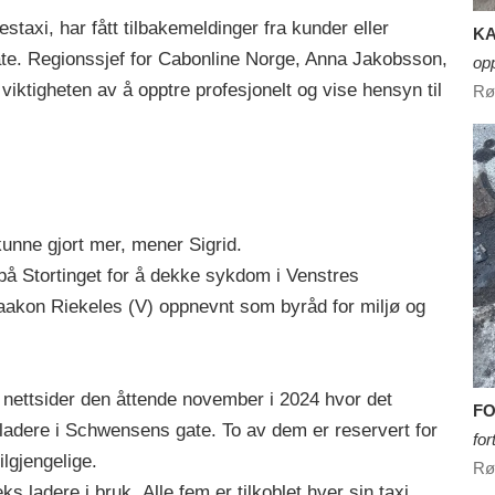
taxi, har fått tilbakemeldinger fra kunder eller
KA
te. Regionssjef for Cabonline Norge, Anna Jakobsson,
opp
 viktigheten av å opptre profesjonelt og vise hensyn til
Rø
kunne gjort mer, mener Sigrid.
på Stortinget for å dekke sykdom i Venstres
akon Riekeles (V) oppnevnt som byråd for miljø og
nettsider den åttende november i 2024 hvor det
FO
nladere i Schwensens gate. To av dem er reservert for
for
tilgjengelige.
Rø
s ladere i bruk. Alle fem er tilkoblet hver sin taxi.