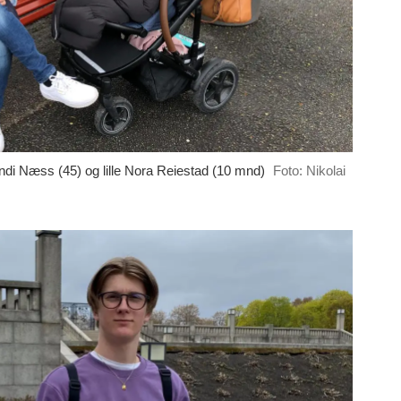
ndi Næss (45) og lille Nora Reiestad (10 mnd)
Foto: Nikolai