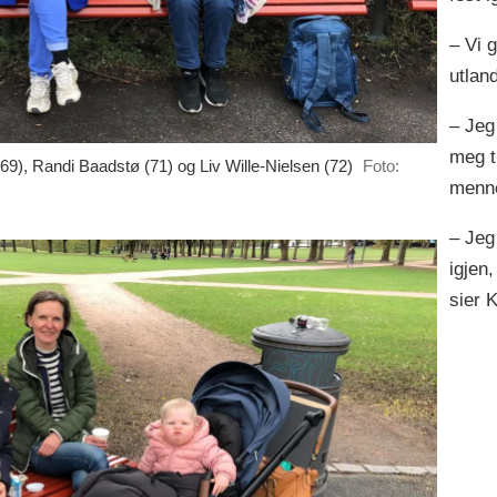
– Vi g
utlan
– Jeg 
meg t
(69), Randi Baadstø (71) og Liv Wille-Nielsen (72)
Foto:
menne
– Jeg
igjen
sier K