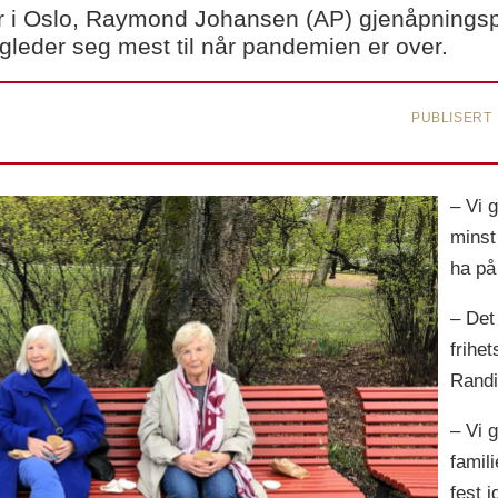
er i Oslo, Raymond Johansen (AP) gjenåpningspl
gleder seg mest til når pandemien er over.
PUBLISERT
– Vi g
minst
ha på
– Det
frihet
Rand
– Vi 
famil
fest i