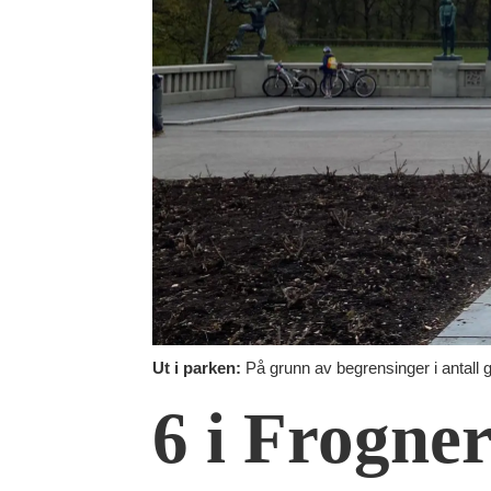
Ut i parken:
På grunn av begrensinger i antall g
6 i Frogne