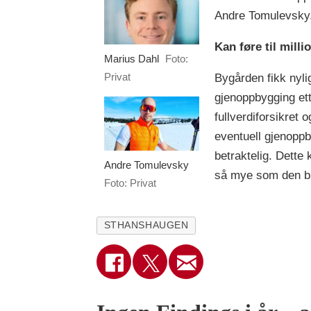
Andre Tomulevsky
Kan føre til mill
Marius Dahl
Foto:
Privat
Bygården fikk nyli
gjenoppbygging ett
fullverdiforsikret 
eventuell gjenoppb
betraktelig. Dette
Andre Tomulevsky
så mye som den bl
Foto: Privat
STHANSHAUGEN