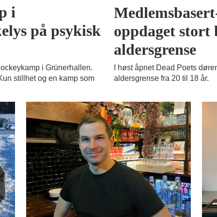
 i
Medlemsbasert-
elys på psykisk
oppdaget stort
aldersgrense
l hockeykamp i Grünerhallen.
I høst åpnet Dead Poets døren
 Kun stillhet og en kamp som
aldersgrense fra 20 til 18 år.