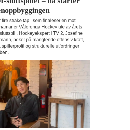
-sluttspillet – nå starter
enoppbyggingen
r fire strake tap i semifinaleserien mot
hamar er Vålerenga Hockey ute av årets
luttspill. Hockeyekspert i TV 2, Josefine
ann, peker på manglende offensiv kraft,
 spillerprofil og strukturelle utfordringer i
ben.