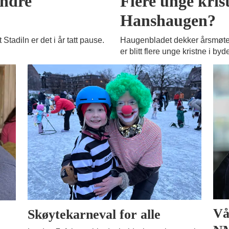
andre
Flere unge krist
Hanshaugen?
Stadiln er det i år tatt pause.
Haugenbladet dekker årsmøtet
er blitt flere unge kristne i byd
Vå
Skøytekarneval for alle