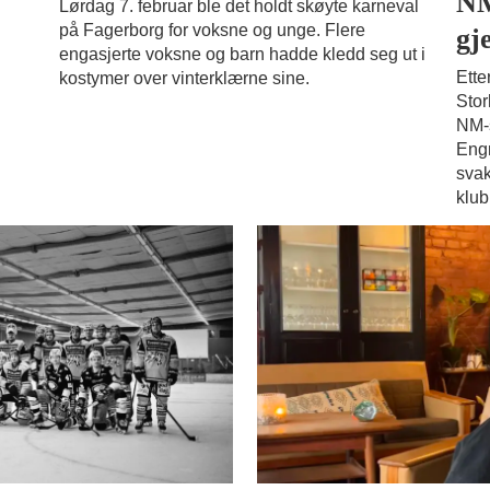
NM
Lørdag 7. februar ble det holdt skøyte karneval
på Fagerborg for voksne og unge. Flere
gj
engasjerte voksne og barn hadde kledd seg ut i
Ette
kostymer over vinterklærne sine.
Stor
NM-s
Engm
svak
klub