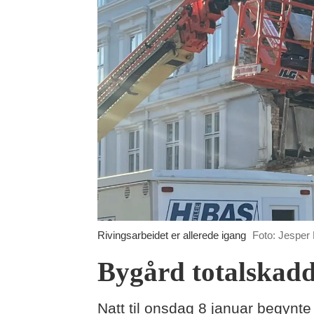
Rivingsarbeidet er allerede igang
Foto: Jesper F
Bygård totalskadd
Natt til onsdag 8 januar begynte