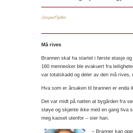
Jesper
Fjeller
Må rives
Brannen skal ha startet i første etasje o
160 mennesker ble evakuert fra leilighete
var totalskadd og deler av den må rives, r
Hva som er årsaken til brannen er enda ikk
Det var midt på natten at bygården fra se
støye og skjønte ikke med en gang hva so
meg kaoset utenfor – sier han.
– Branner kan opps