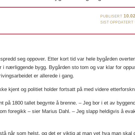
10.0
PUBLISERT
SIST OPPDATERT
g spredd seg oppover. Etter kort tid var hele bygården overte
r i nærliggende bygg. Bygården sto tom og var klar for oppus
ivingsarbeidet er allerede i gang.
e kjent og politiet holder fortsatt på med videre etterforskn
nt på 1800 tallet begynte å brenne. – Jeg bor i et av byggen
m foregikk ­– sier Marius Dahl. – Jeg slapp heldigvis å evak
tå når som helst, og det er viktig at man vet hva man skal 