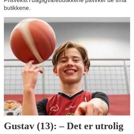
Prisvekst i dagligvarebutikkene påvirker de små
butikkene.
Gustav (13): – Det er utrolig