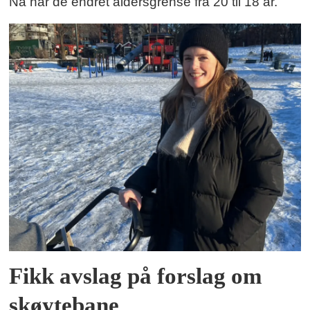
Nå har de endret aldersgrense fra 20 til 18 år.
Fikk avslag på forslag om
skøytebane