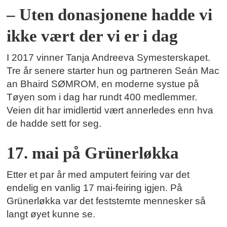
– Uten donasjonene hadde vi
ikke vært der vi er i dag
I 2017 vinner Tanja Andreeva Symesterskapet.
Tre år senere starter hun og partneren Seán Mac
an Bhaird SØMROM, en moderne systue på
Tøyen som i dag har rundt 400 medlemmer.
Veien dit har imidlertid vært annerledes enn hva
de hadde sett for seg.
17. mai på Grünerløkka
Etter et par år med amputert feiring var det
endelig en vanlig 17 mai-feiring igjen. På
Grünerløkka var det feststemte mennesker så
langt øyet kunne se.