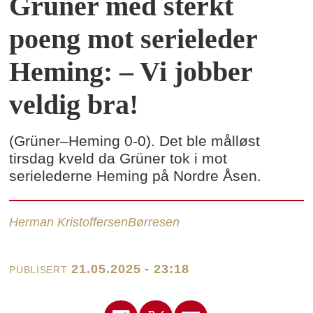
Grüner med sterkt
poeng mot serieleder
Heming: – Vi jobber
veldig bra!
(Grüner–Heming 0-0). Det ble målløst
tirsdag kveld da Grüner tok i mot
serielederne Heming på Nordre Åsen.
Herman Kristoffersen
Børresen
21.05.2025 - 23:18
PUBLISERT