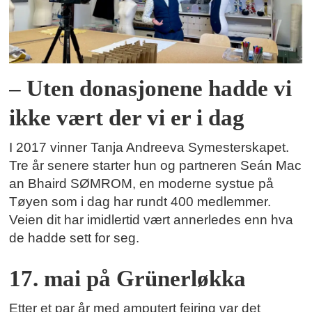
– Uten donasjonene hadde vi
ikke vært der vi er i dag
I 2017 vinner Tanja Andreeva Symesterskapet.
Tre år senere starter hun og partneren Seán Mac
an Bhaird SØMROM, en moderne systue på
Tøyen som i dag har rundt 400 medlemmer.
Veien dit har imidlertid vært annerledes enn hva
de hadde sett for seg.
17. mai på Grünerløkka
Etter et par år med amputert feiring var det