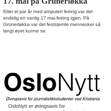
17. mai på Grünerløkka
Etter et par år med amputert feiring var det
endelig en vanlig 17 mai-feiring igjen. På
Grünerløkka var det feststemte mennesker så
langt øyet kunne se.
OsloNytt er øvingsavis for