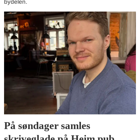
bydelen.
På søndager samles
skriveglade på Heim pub