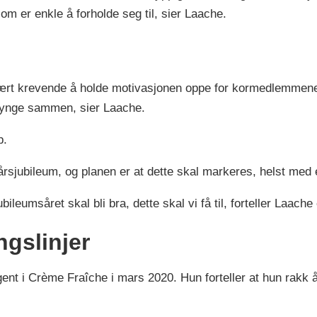
som er enkle å forholde seg til, sier Laache.
har vært krevende å holde motivasjonen oppe for kormedlemm
synge sammen, sier Laache.
p.
sjubileum, og planen er at dette skal markeres, helst med 
leumsåret skal bli bra, dette skal vi få til, forteller Laache 
ngslinjer
gent i Crème Fraîche i mars 2020. Hun forteller at hun rakk 