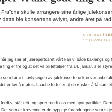
raîche skulle arrangere sine årlige julekonsert
v dette ble konsertene avlyst, andre året på rad
13.0
PUBLISERT
SIST OPPDATERT
når jeg sier at julerepertoaret vårt kan vi både baklengs og f
 ting er tre og at det vil bli lettelser fra 14. januar, sier s
 som førte til avlysingen av julekonsertene kun var anbefali
 det er lov å møtes. Laache forteller at de ønsker å få sa
, fordi vi står tett, og sprer rundt oss med spyttpartikler. 
. Det som er krevende er de hyppige forandringene som skjer 