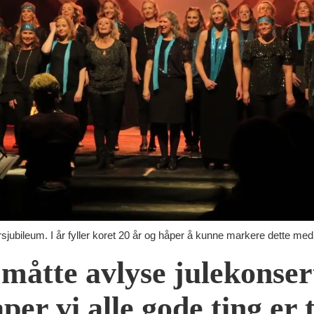
ileum. I år fyller koret 20 år og håper å kunne markere dette med 
måtte avlyse julekonser
er vi alle gode ting er 