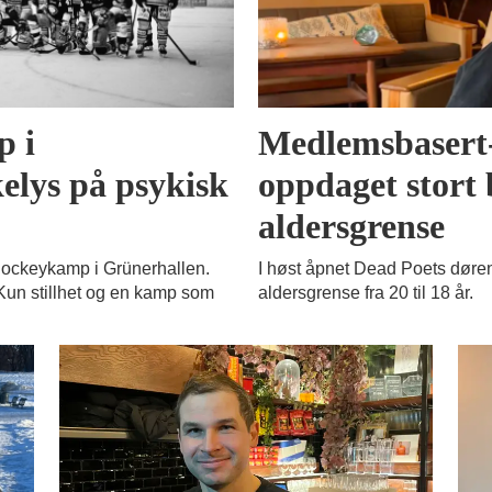
 i
Medlemsbasert-
elys på psykisk
oppdaget stort
aldersgrense
l hockeykamp i Grünerhallen.
I høst åpnet Dead Poets døren
 Kun stillhet og en kamp som
aldersgrense fra 20 til 18 år.