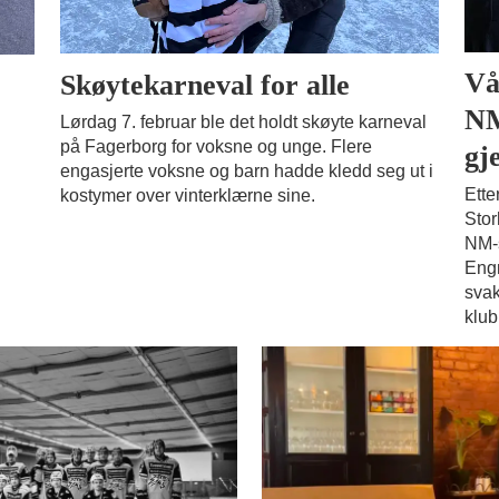
Vå
Skøytekarneval for alle
NM
Lørdag 7. februar ble det holdt skøyte karneval
på Fagerborg for voksne og unge. Flere
gj
engasjerte voksne og barn hadde kledd seg ut i
Ette
kostymer over vinterklærne sine.
Stor
NM-s
Engm
svak
klub