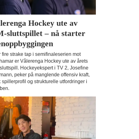
lerenga Hockey ute av
-sluttspillet – nå starter
enoppbyggingen
r fire strake tap i semifinaleserien mot
hamar er Vålerenga Hockey ute av årets
luttspill. Hockeyekspert i TV 2, Josefine
ann, peker på manglende offensiv kraft,
 spillerprofil og strukturelle utfordringer i
ben.