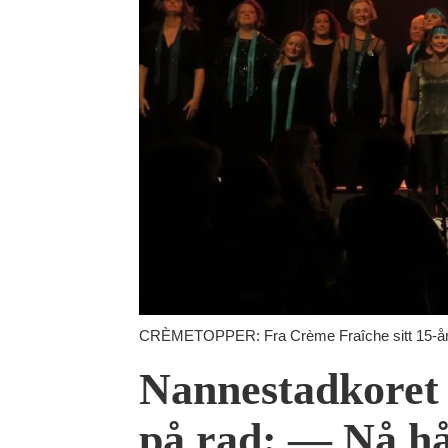
CRÈMETOPPER: Fra Crème Fraîche sitt 15-årsjub
Nannestadkoret 
på rad: — Nå håp