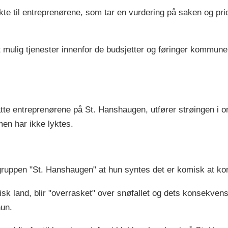
 til entreprenørene, som tar en vurdering på saken og prio
 mulig tjenester innenfor de budsjetter og føringer kommunen 
tte entreprenørene på St. Hanshaugen, utfører strøingen i
men har ikke lyktes.
 gruppen "St. Hanshaugen" at hun syntes det er komisk at k
isk land, blir "overrasket" over snøfallet og dets konsekvense
 hun.