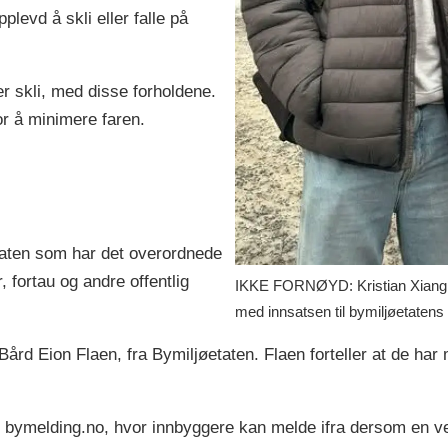
levd å skli eller falle på
ler skli, med disse forholdene.
or å minimere faren.
aten som har det overordnede
, fortau og andre offentlig
IKKE FORNØYD: Kristian Xiang G
med innsatsen til bymiljøetatens 
rd Eion Flaen, fra Bymiljøetaten. Flaen forteller at de ha
 bymelding.no, hvor innbyggere kan melde ifra dersom en vei