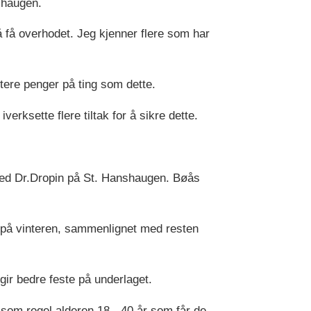
shaugen.
 få overhodet. Jeg kjenner flere som har
itere penger på ting som dette.
erksette flere tiltak for å sikre dette.
 ved Dr.Dropin på St. Hanshaugen. Bøås
ng på vinteren, sammenlignet med resten
gir bedre feste på underlaget.
 som regel alderen 18 - 40 år som får de