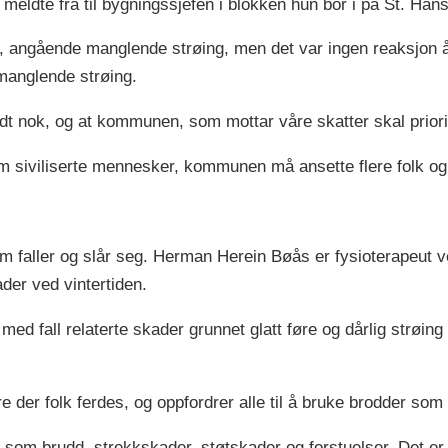
meldte fra til bygningssjefen i blokken hun bor i på St. Han
, angående manglende strøing, men det var ingen reaksjon å
manglende strøing.
odt nok, og at kommunen, som mottar våre skatter skal prior
 siviliserte mennesker, kommunen må ansette flere folk og iv
om faller og slår seg. Herman Herein Bøås er fysioterapeut
ader ved vintertiden.
 med fall relaterte skader grunnet glatt føre og dårlig strøi
der folk ferdes, og oppfordrer alle til å bruke brodder som 
 som brudd, strekkskader, støtskader og forstuelser. Det er