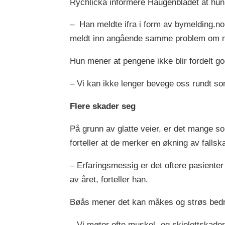
Rychlicka informere Haugenbladet at hun 
– Han meldte ifra i form av bymelding.no
meldt inn angående samme problem om 
Hun mener at pengene ikke blir fordelt g
– Vi kan ikke lenger bevege oss rundt som
Flere skader seg
På grunn av glatte veier, er det mange s
forteller at de merker en økning av fallsk
– Erfaringsmessig er det oftere pasienter
av året, forteller han.
Bøås mener det kan måkes og strøs bedre 
– Vi møter ofte muskel- og skjelettskader