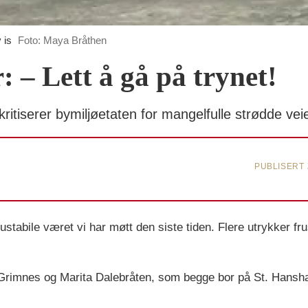
 is
Foto: Maya Bråthen
: – Lett å gå på trynet!
itiserer bymiljøetaten for mangelfulle strødde ve
PUBLISERT
t ustabile været vi har møtt den siste tiden. Flere utrykker f
 Grimnes og Marita Dalebråten, som begge bor på St. Hansha