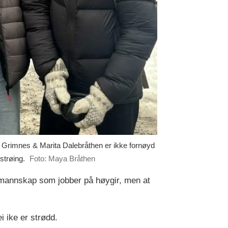
rimnes & Marita Dalebråthen er ikke fornøyd
strøing.
Foto: Maya Bråthen
r mannskap som jobber på høygir, men at
 ike er strødd.