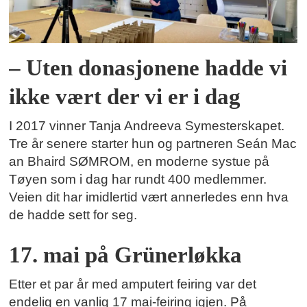
– Uten donasjonene hadde vi
ikke vært der vi er i dag
I 2017 vinner Tanja Andreeva Symesterskapet.
Tre år senere starter hun og partneren Seán Mac
an Bhaird SØMROM, en moderne systue på
Tøyen som i dag har rundt 400 medlemmer.
Veien dit har imidlertid vært annerledes enn hva
de hadde sett for seg.
17. mai på Grünerløkka
Etter et par år med amputert feiring var det
endelig en vanlig 17 mai-feiring igjen. På