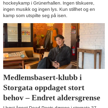
hockeykamp i Grünerhallen. Ingen tilskuere,
ingen musikk og ingen lys. Kun stillhet og en
kamp som utspilte seg på isen.
Medlemsbasert-klubb i
Storgata oppdaget stort
behov – Endret aldersgrense
I høst åpnet Dead Poets dørene i storgata 37.