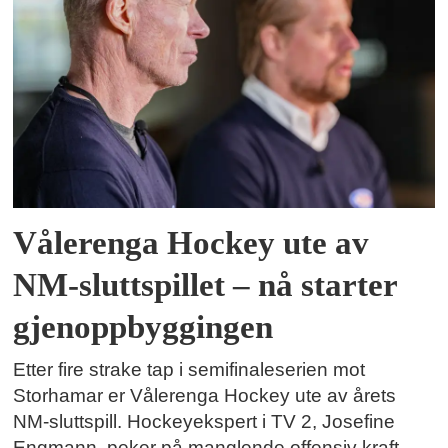
Vålerenga Hockey ute av
NM-sluttspillet – nå starter
gjenoppbyggingen
Etter fire strake tap i semifinaleserien mot
Storhamar er Vålerenga Hockey ute av årets
NM-sluttspill. Hockeyekspert i TV 2, Josefine
Engmann, peker på manglende offensiv kraft,