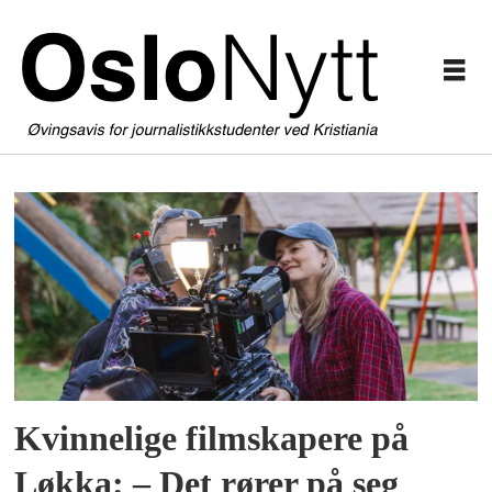
Forsiden
-
OsloNytt
Kvinnelige filmskapere på
Løkka: – Det rører på seg