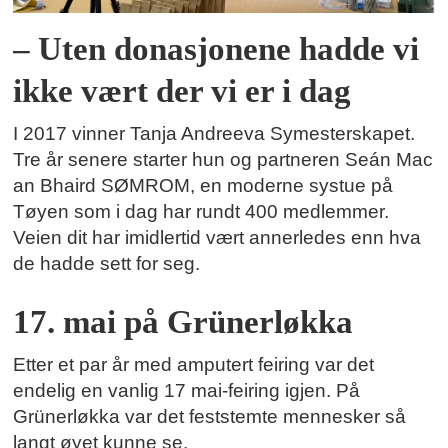
– Uten donasjonene hadde vi
ikke vært der vi er i dag
I 2017 vinner Tanja Andreeva Symesterskapet.
Tre år senere starter hun og partneren Seán Mac
an Bhaird SØMROM, en moderne systue på
Tøyen som i dag har rundt 400 medlemmer.
Veien dit har imidlertid vært annerledes enn hva
de hadde sett for seg.
17. mai på Grünerløkka
Etter et par år med amputert feiring var det
endelig en vanlig 17 mai-feiring igjen. På
Grünerløkka var det feststemte mennesker så
langt øyet kunne se.