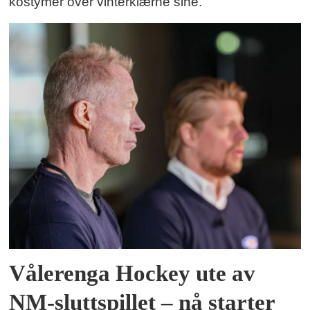
kostymer over vinterklærne sine.
Vålerenga Hockey ute av
NM-sluttspillet – nå starter